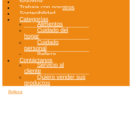
Nosotros
Trabaja con nosotros
Sostenibilidad
Categorías
Alimentos
Cuidado del
hogar
Cuidado
personal
Belleza
Contáctanos
Servicio al
cliente
Quiero vender sus
productos
Belleza