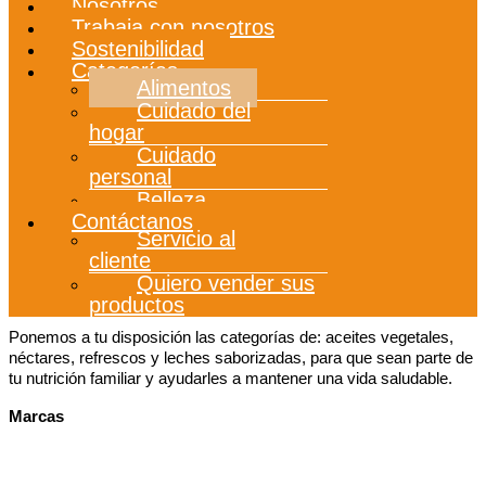
Nosotros
Trabaja con nosotros
Sostenibilidad
Categorías
Alimentos
Cuidado del
hogar
Cuidado
personal
Belleza
Contáctanos
Servicio al
cliente
Quiero vender sus
productos
Ponemos a tu disposición las categorías de: aceites vegetales,
néctares, refrescos y leches saborizadas, para que sean parte de
tu nutrición familiar y ayudarles a mantener una vida saludable.
Marcas